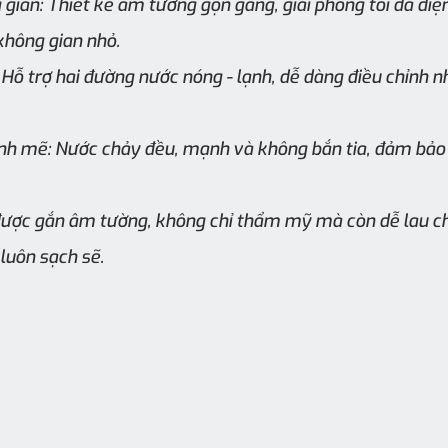
gian: Thiết kế âm tường gọn gàng, giải phóng tối đa diện
không gian nhỏ.
: Hỗ trợ hai đường nước nóng - lạnh, dễ dàng điều chỉnh n
h mẽ: Nước chảy đều, mạnh và không bắn tia, đảm bảo 
 được gắn âm tường, không chỉ thẩm mỹ mà còn dễ lau ch
luôn sạch sẽ.