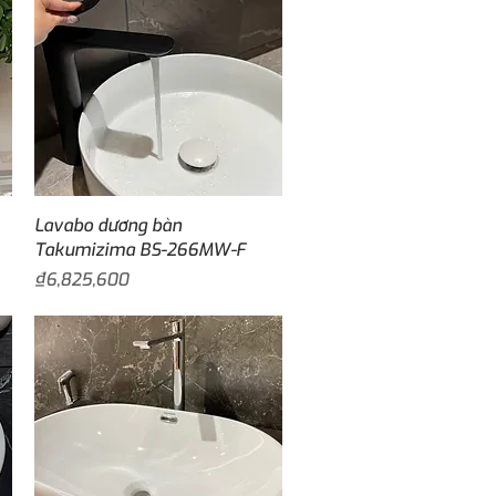
Quick View
Lavabo dương bàn
Takumizima BS-266MW-F
Price
₫6,825,600