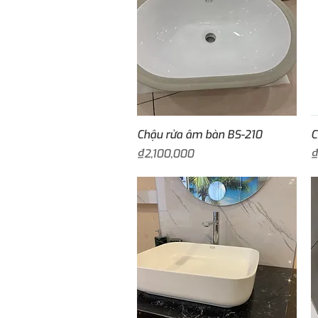
Quick View
Chậu rửa âm bàn BS-210
C
Price
P
₫2,100,000
₫