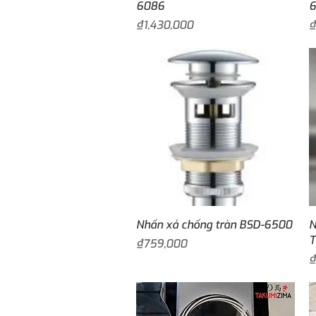
6086
6
Price
P
₫1,430,000
₫
Quick View
Nhấn xả chống tràn BSD-6500
N
T
Price
₫759,000
P
₫