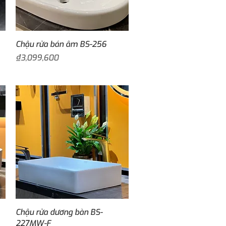
Quick View
Chậu rửa bán âm BS-256
Price
₫3,099,600
Quick View
Chậu rửa dương bàn BS-
227MW-F