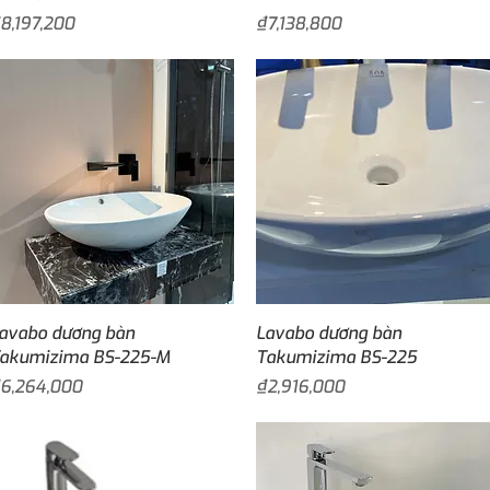
rice
Price
8,197,200
₫7,138,800
Quick View
Quick View
avabo dương bàn
Lavabo dương bàn
akumizima BS-225-M
Takumizima BS-225
rice
Price
6,264,000
₫2,916,000