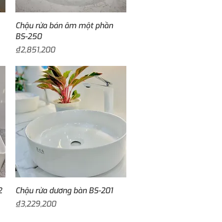
Quick View
Chậu rửa bán âm một phần
BS-250
Price
₫2,851,200
Quick View
2
Chậu rửa dương bàn BS-201
Price
₫3,229,200