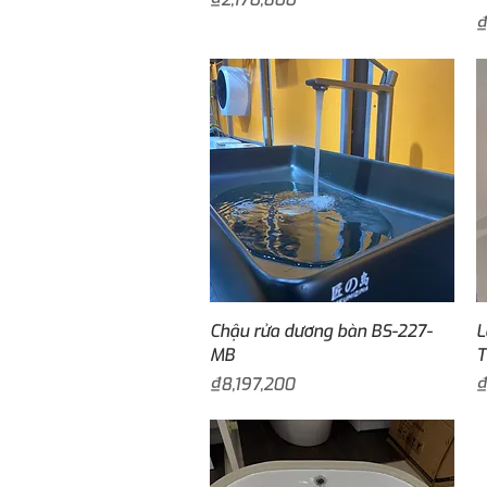
P
₫
Quick View
Chậu rửa dương bàn BS-227-
L
MB
T
Price
P
₫8,197,200
₫