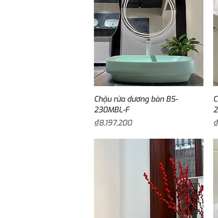
Quick View
Chậu rửa dương bàn BS-
C
230MBL-F
Price
P
₫8,197,200
₫