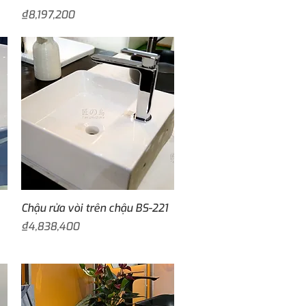
Price
₫8,197,200
Quick View
Chậu rửa vòi trên chậu BS-221
Price
₫4,838,400