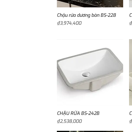
Quick View
Chậu rửa dương bàn BS-228
C
Price
P
₫3,974,400
₫
Quick View
CHẬU RỬA BS-242B
C
Price
P
₫2,538,000
₫