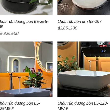
Quick View
Quick View
hậu rửa dương bàn BS-266-
Chậu rửa bán âm BS-257
MB
Price
₫2,851,200
rice
6,825,600
Quick View
Quick View
hậu rửa dương bàn BS-
Chậu rửa dương bàn BS-228-
29MG-F
MW-F