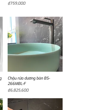
Price
₫759,000
Quick View
g
Chậu rửa dương bàn BS-
266MBL-F
Price
₫6,825,600