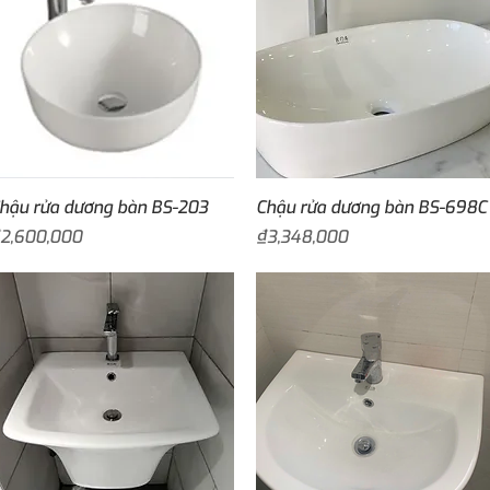
Quick View
Quick View
hậu rửa dương bàn BS-203
Chậu rửa dương bàn BS-698C
rice
Price
2,600,000
₫3,348,000