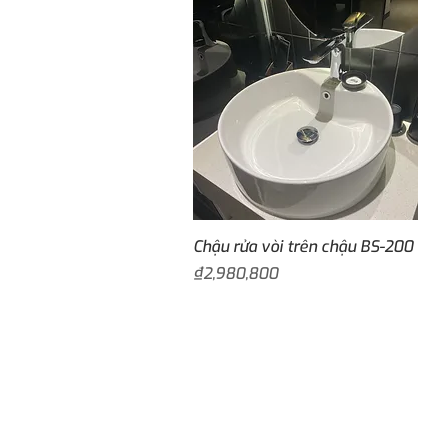
Quick View
Chậu rửa vòi trên chậu BS-200
Price
₫2,980,800
Công ty TNHH AN
MST: 0316810314
Thông tin liên hệ: