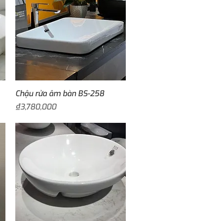
Quick View
Chậu rửa âm bàn BS-258
Price
₫3,780,000