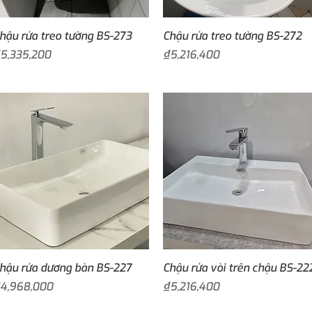
Quick View
Quick View
hậu rửa treo tường BS-273
Chậu rửa treo tường BS-272
rice
Price
5,335,200
₫5,216,400
Quick View
Quick View
hậu rửa dương bàn BS-227
Chậu rửa vòi trên chậu BS-22
rice
Price
4,968,000
₫5,216,400