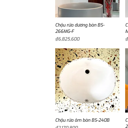
Quick View
Chậu rửa dương bàn BS-
C
266MG-F
Price
P
₫6,825,600
₫
Quick View
Chậu rửa âm bàn BS-240B
C
2
Price
₫2,170,800