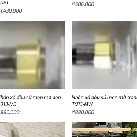
081
Price
₫506,000
rice
1,430,000
Quick View
Quick View
hấn xả đầu sứ men mờ đen
Nhấn xả đầu sứ men mờ trắn
913-MB
T913-MW
rice
Price
880,000
₫880,000