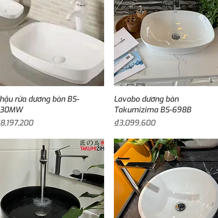
Quick View
Quick View
hậu rửa dương bàn BS-
Lavabo dương bàn
230MW
Takumizima BS-698B
rice
Price
8,197,200
₫3,099,600