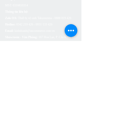
MST:
0316810314
Thông tin liên hệ:
Zalo OA:
Thiết bị vệ sinh Takumizima -
0888 819 426
Hotline:
0342 219 426 - 0931 133
426
Email:
kinhdoanh@ancommerce.com.vn
Showroom - Văn Phòng:
167 Hoa Lan, P. Cầu Kiệu, TP.
Hồ Chí Minh
SẢN PHẨM
BỒN CẦU VỆ SINH
SEN VÒI
CHẬU RỬA (LAVABO)
BỒN TẮM
PHỤ KIỆN NHÀ TẮM
THOÁT SÀN
CÔNG TẮC Ổ CẮM ARTDNA