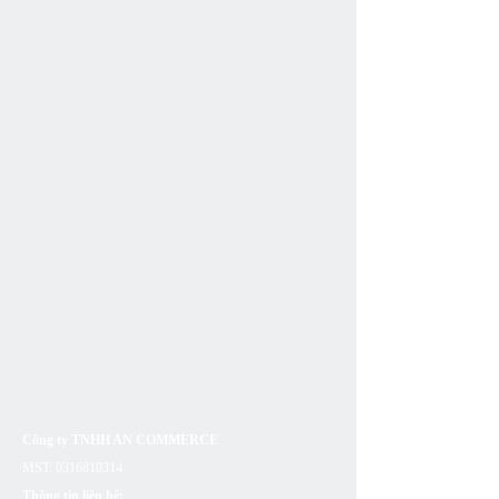
Công ty TNHH AN COMMERCE
MST:
0316810314
Thông tin liên hệ: