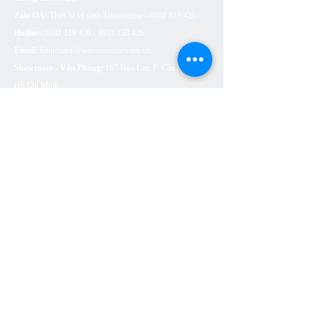
Zalo OA:
Thiết bị vệ sinh Takumizima -
0888 819 426
Hotline:
0342 219 426 - 0931 133
426
Email:
kinhdoanh@ancommerce.com.vn
Showroom - Văn Phòng:
167 Hoa Lan, P. Cầu Kiệu, TP.
Hồ Chí Minh
SẢN PHẨM
BỒN CẦU VỆ SINH
SEN VÒI
CHẬU RỬA (LAVABO)
BỒN TẮM
PHỤ KIỆN NHÀ TẮM
THOÁT SÀN
CÔNG TẮC Ổ CẮM ARTDNA
ĐÈN LED SUMA LIGHTING