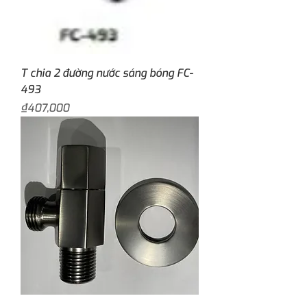
T chia 2 đường nước sáng bóng FC-
493
Price
₫407,000