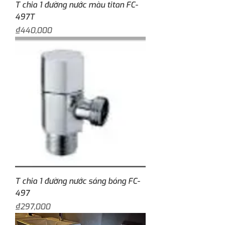
T chia 1 đường nước màu titan FC-
497T
Price
₫440,000
T chia 1 đường nước sáng bóng FC-
497
Price
₫297,000