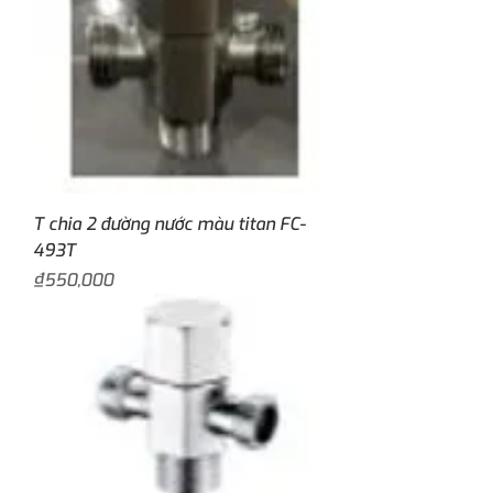
T chia 2 đường nước màu titan FC-
493T
Price
₫550,000