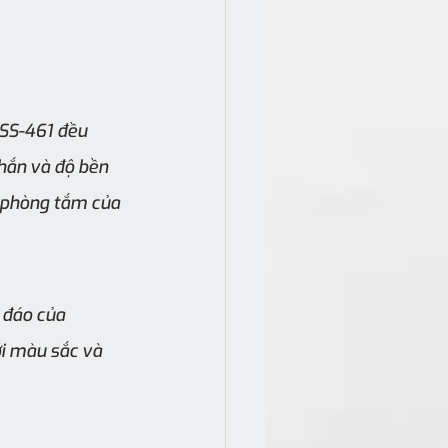
SS-461 đều 
hắn và độ bền 
 phòng tắm của 
 đáo của 
i màu sắc và 