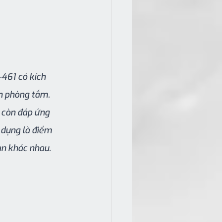
61 có kích 
h phòng tắm.
 còn đáp ứng 
 dụng là điểm 
an khác nhau.