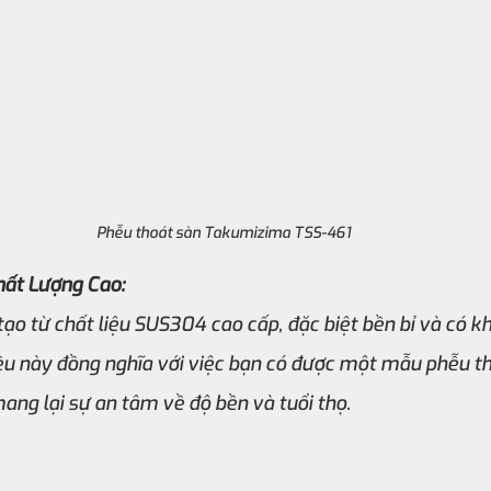
Phễu thoát sàn Takumizima TSS-461
hất Lượng Cao:
o từ chất liệu SUS304 cao cấp, đặc biệt bền bỉ và có k
iều này đồng nghĩa với việc bạn có được một mẫu phễu t
mang lại sự an tâm về độ bền và tuổi thọ.