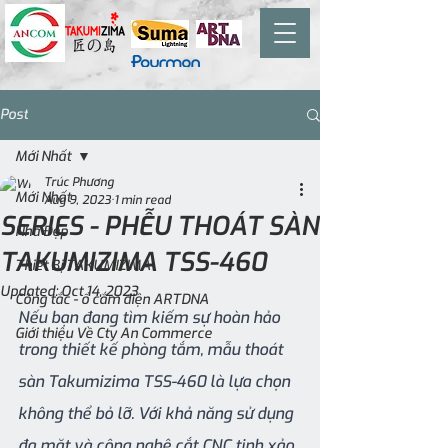
Post
Mới Nhất
Trúc Phương
Mới Nhất
Aug 9, 2023
1 min read
SERIES - PHỄU THOÁT SÀN
Nhà Đẹp
TAKUMIZIMA TSS-460
Thiết Bị TAKUMIZIMA
Updated:
Oct 14, 2023
Công tắc - ổ cắm điện ARTDNA
Nếu bạn đang tìm kiếm sự hoàn hảo 
Giới thiệu Về Cty An Commerce
trong thiết kế phòng tắm, mẫu thoát 
sàn Takumizima TSS-460 là lựa chọn 
không thể bỏ lỡ. Với khả năng sử dụng 
đa mặt và công nghệ cắt CNC tinh xảo, 