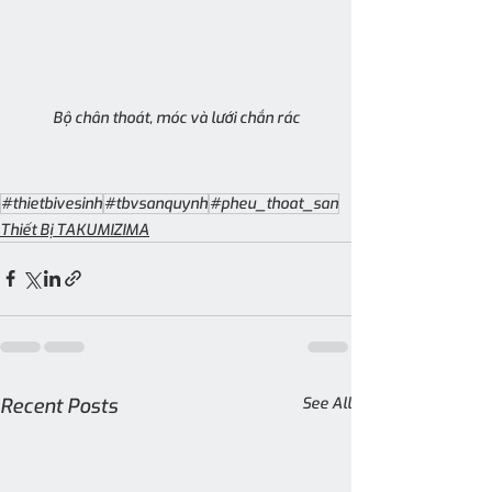
Bộ chân thoát, móc và lưới chắn rác
#thietbivesinh
#tbvsanquynh
#pheu_thoat_san
Thiết Bị TAKUMIZIMA
Recent Posts
See All