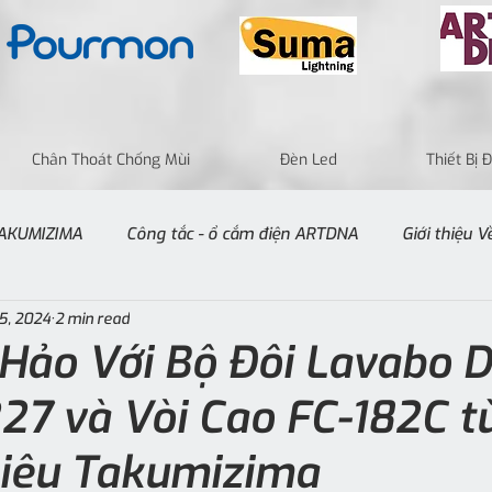
Chân Thoát Chống Mùi
Đèn Led
Thiết Bị
 TAKUMIZIMA
Công tắc - ổ cắm điện ARTDNA
Giới thiệu 
5, 2024
2 min read
Hảo Với Bộ Đôi Lavabo 
27 và Vòi Cao FC-182C t
hiệu Takumizima