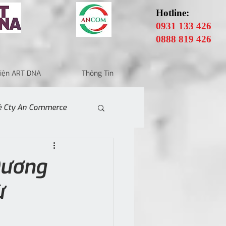
Hotline:
0931 133 426
0888 819 426
 Điện ART DNA
Thông Tin
Về Cty An Commerce
Dương
ừ