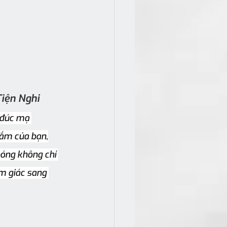
Tiện Nghi
 đúc mạ 
tắm của bạn,
óng không chỉ 
m giác sang 