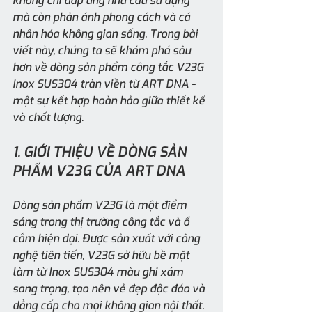
không chỉ đáp ứng nhu cầu sử dụng 
mà còn phản ánh phong cách và cá 
nhân hóa không gian sống. Trong bài 
viết này, chúng ta sẽ khám phá sâu 
hơn về dòng sản phẩm công tắc V23G 
Inox SUS304 tràn viền từ ART DNA - 
một sự kết hợp hoàn hảo giữa thiết kế 
và chất lượng.
1. GIỚI THIỆU VỀ DÒNG SẢN 
PHẨM V23G CỦA ART DNA
Dòng sản phẩm V23G là một điểm 
sáng trong thị trường công tắc và ổ 
cắm hiện đại. Được sản xuất với công 
nghệ tiên tiến, V23G sở hữu bề mặt 
làm từ Inox SUS304 màu ghi xám 
sang trọng, tạo nên vẻ đẹp độc đáo và 
đẳng cấp cho mọi không gian nội thất.