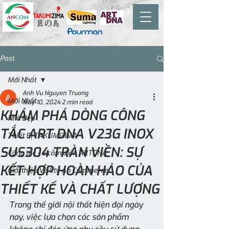
Post
Mới Nhất
Anh Vu Nguyen Truong
Mới Nhất
May 10, 2024
2 min read
KHÁM PHÁ DÒNG CÔNG
Nhà Đẹp
TẮC ART DNA V23G INOX
Thiết Bị TAKUMIZIMA
SUS304 TRÀN VIỀN: SỰ
Công tắc - ổ cắm điện ARTDNA
KẾT HỢP HOÀN HẢO CỦA
Giới thiệu Về Cty An Commerce
THIẾT KẾ VÀ CHẤT LƯỢNG
Trong thế giới nội thất hiện đại ngày 
nay, việc lựa chọn các sản phẩm 