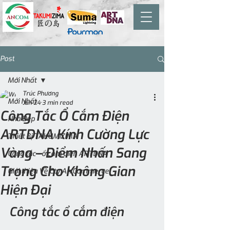
Post
Mới Nhất
Trúc Phương
Mới Nhất
Jun 24
3 min read
Công Tắc Ổ Cắm Điện
Nhà Đẹp
ARTDNA Kính Cường Lực
Thiết Bị TAKUMIZIMA
Vàng – Điểm Nhấn Sang
Công tắc - ổ cắm điện ARTDNA
Trọng Cho Không Gian
Giới thiệu Về Cty An Commerce
Hiện Đại
Công tắc ổ cắm điện 