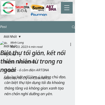
Post
Mới Nhất
Minh Long
Mới Nhất
Mar 23, 2023
4 min read
Biệt thự tối giản, kết nối
Nhà Đẹp
thiên nhiên từ trong ra
Thiết Bị TAKUMIZIMA
ngoài
Công tắc - ổ cắm điện ARTDNA
Lấy 'sự kết nối' làm ý tưởng chủ đạo, 
Giới thiệu Về Cty An Commerce
căn biệt thự tận dụng tối đa khoảng 
thông tầng và không gian xanh tạo 
nên chốn nghỉ dưỡng an yên.