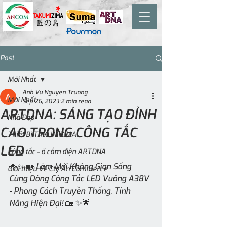
Post
Mới Nhất
Anh Vu Nguyen Truong
Mới Nhất
Sep 26, 2023
2 min read
ARTDNA: SÁNG TẠO ĐỈNH
Nhà Đẹp
CAO TRONG CÔNG TẮC
Thiết Bị TAKUMIZIMA
LED
Công tắc - ổ cắm điện ARTDNA
🌟✨ 🏡 Làm Mới Không Gian Sống 
Giới thiệu Về Cty An Commerce
Cùng Dòng Công Tắc LED Vuông A38V 
- Phong Cách Truyền Thống, Tính 
Năng Hiện Đại! 🏡 ✨🌟