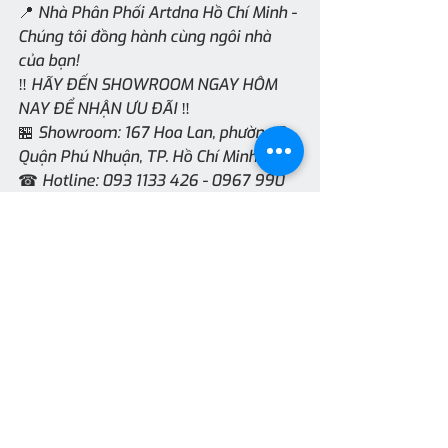
📍 Nhà Phân Phối Artdna Hồ Chí Minh - 
Chúng tôi đồng hành cùng ngôi nhà 
của bạn!
‼️ HÃY ĐẾN SHOWROOM NGAY HÔM 
NAY ĐỂ NHẬN ƯU ĐÃI ‼️
🏪 Showroom: 167 Hoa Lan, phường 2, 
Quận Phú Nhuận, TP. Hồ Chí Minh
☎ Hotline: 093 1133 426 - 0967 990 
998 - 0888 819 426  
‼ 𝗔𝗡 𝗤𝗨𝗬̀𝗡𝗛 - 𝗖𝗵𝘂́𝗻𝗴 𝘁𝗼̂𝗶 đ𝗼̂̀𝗻𝗴 
𝗵𝗮̀𝗻𝗵 𝗰𝘂̀𝗻𝗴 𝗻𝗴𝗼̂𝗶 𝗻𝗵𝗮̀ 𝗰𝘂̉𝗮 𝗯𝗮̣𝗻 ‼️
#ARTDNA
#ANQUYNH#A38V#ổcắm#
CôngTắc
Công tắc - ổ cắm điện ARTDNA