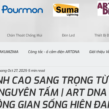
Chân Thoát Chống Mùi
Đèn Led
Thiết Bị
 TAKUMIZIMA
Công tắc - ổ cắm điện ARTDNA
Giới thiệu 
uong
Oct 27, 2025
5 min read
ỈNH CAO SANG TRỌNG TỪ
NGUYÊN TẤM | ART DNA
NG GIAN SỐNG HIỆN ĐẠ