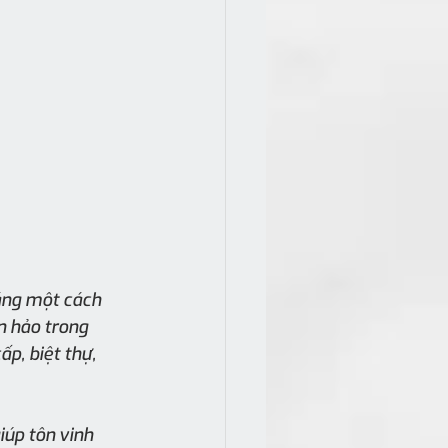
áng một cách 
n hảo trong 
p, biệt thự, 
iúp tôn vinh 