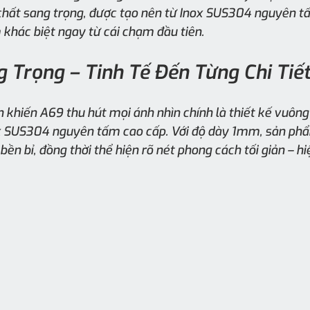
chất sang trọng, được tạo nên từ Inox SUS304 nguyên 
 khác biệt ngay từ cái chạm đầu tiên.
g Trọng – Tinh Tế Đến Từng Chi Tiế
n khiến A69 thu hút mọi ánh nhìn chính là thiết kế vuông
x SUS304 nguyên tấm cao cấp. Với độ dày 1mm, sản phẩ
ền bỉ, đồng thời thể hiện rõ nét phong cách tối giản – hi