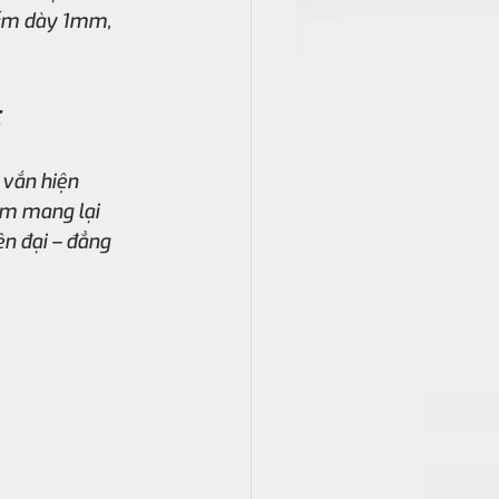
tấm dày 1mm, 
t
 vắn hiện 
m mang lại 
ện đại – đẳng 