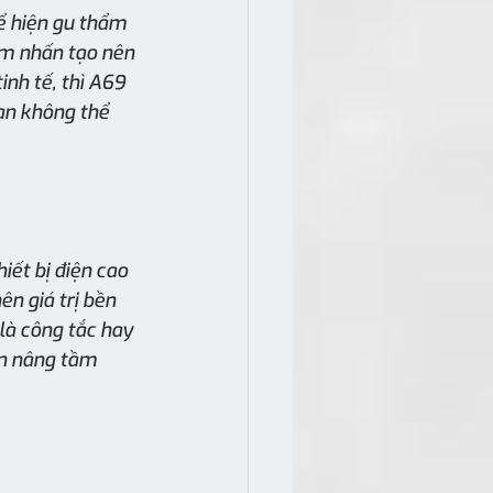
ể hiện gu thẩm 
ểm nhấn tạo nên 
nh tế, thì A69 
ạn không thể 
iết bị điện cao 
ên giá trị bền 
à công tắc hay 
ần nâng tầm 