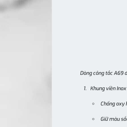
Dòng công tắc A69 đ
Khung viền Ino
Chống oxy hó
Giữ màu sắc