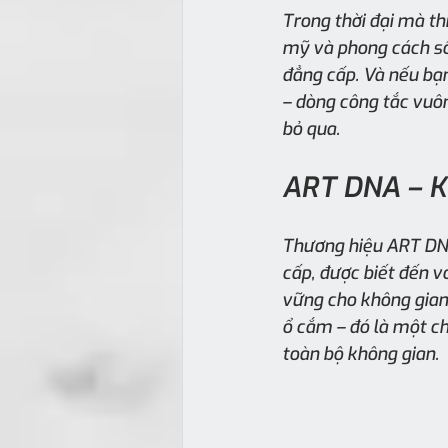
Trong thời đại mà th
mỹ và phong cách sốn
đẳng cấp. Và nếu bạn
– dòng công tắc vuô
bỏ qua.
ART DNA – K
Thương hiệu ART DNA 
cấp, được biết đến vớ
vững cho không gian
ổ cắm – đó là một ch
toàn bộ không gian.