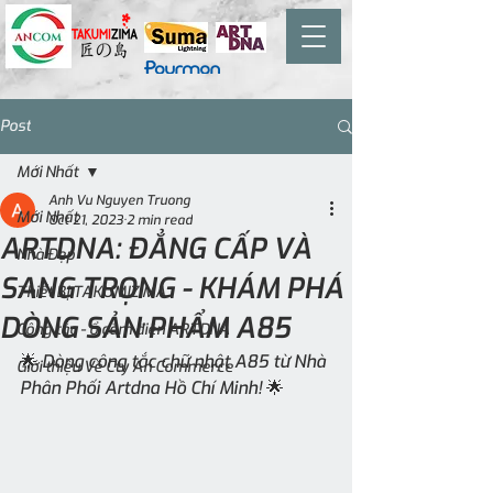
Post
Mới Nhất
Anh Vu Nguyen Truong
Mới Nhất
Oct 21, 2023
2 min read
ARTDNA: ĐẲNG CẤP VÀ
Nhà Đẹp
SANG TRỌNG - KHÁM PHÁ
Thiết Bị TAKUMIZIMA
DÒNG SẢN PHẨM A85
Công tắc - ổ cắm điện ARTDNA
🌟 Dòng công tắc chữ nhật A85 từ Nhà 
Giới thiệu Về Cty An Commerce
Phân Phối Artdna Hồ Chí Minh! 🌟