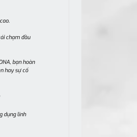
cao.
cái chạm đầu 
 DNA, bạn hoàn 
n hay sự cố 
g dụng linh 