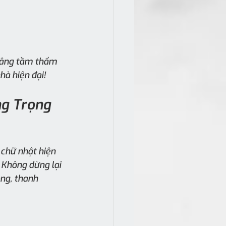
nâng tầm thẩm 
à hiện đại!
ng Trọng 
chữ nhật hiện 
 Không dừng lại 
ng, thanh 