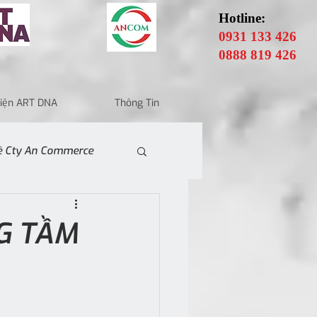
Hotline:
0931 133 426
0888 819 426
 Điện ART DNA
Thông Tin
Về Cty An Commerce
NG TẦM
A