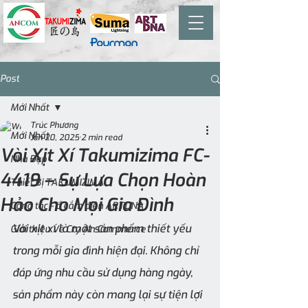
Post
Mới Nhất
Trúc Phương
Mới Nhất
Jan 20, 2025
2 min read
Vòi Xịt Xí Takumizima FC-
Nhà Đẹp
4419 – Sự Lựa Chọn Hoàn
Thiết Bị TAKUMIZIMA
Hảo Cho Mọi Gia Đình
Công tắc - ổ cắm điện ARTDNA
Vòi xịt xí là một sản phẩm thiết yếu 
Giới thiệu Về Cty An Commerce
trong mỗi gia đình hiện đại. Không chỉ 
đáp ứng nhu cầu sử dụng hàng ngày, 
sản phẩm này còn mang lại sự tiện lợi 