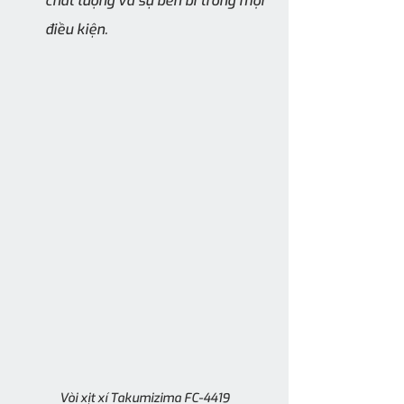
chất lượng và sự bền bỉ trong mọi 
điều kiện.
Vòi xịt xí Takumizima FC-4419