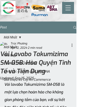
Post
Mới Nhất
Trúc Phương
Mới Nhất
Apr 12, 2024
2 min read
Vòi Lavabo Takumizima
Nhà Đẹp
SM-05B: Hòa Quyện Tinh
Thiết Bị TAKUMIZIMA
Tế và Tiện Dụng
Công tắc - ổ cắm điện ARTDNA
Updated:
Sep 15, 2025
Giới thiệu Về Cty An Commerce
Vòi lavabo Takumizima SM-05B là 
một lựa chọn hoàn hảo cho không 
gian phòng tắm của bạn, với sự kết 