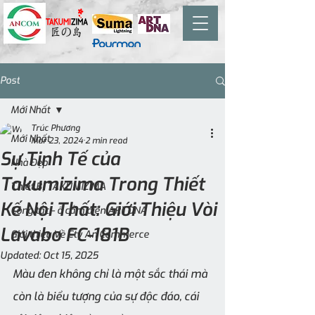
Post
Mới Nhất
Trúc Phương
Mới Nhất
Mar 23, 2024
2 min read
Sự Tinh Tế của
Nhà Đẹp
Takumizima Trong Thiết
Thiết Bị TAKUMIZIMA
Kế Nội Thất: Giới Thiệu Vòi
Công tắc - ổ cắm điện ARTDNA
Lavabo FC-181B
Giới thiệu Về Cty An Commerce
Updated:
Oct 15, 2025
Màu đen không chỉ là một sắc thái mà 
còn là biểu tượng của sự độc đáo, cái 