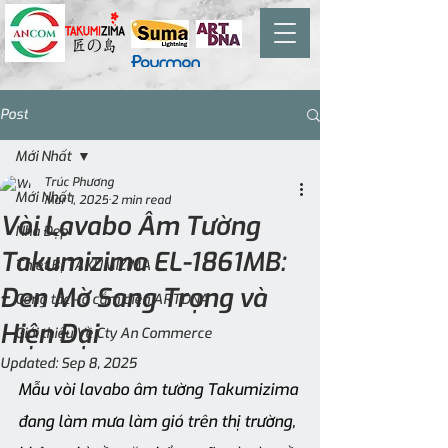
Post
Mới Nhất
Trúc Phương
Mới Nhất
Mar 1, 2025
2 min read
Vòi Lavabo Âm Tường
Nhà Đẹp
Takumizima EL-1861MB:
Thiết Bị TAKUMIZIMA
Đen Mờ Sang Trọng và
Công tắc - ổ cắm điện ARTDNA
Hiện Đại
Giới thiệu Về Cty An Commerce
Updated:
Sep 8, 2025
Mẫu vòi lavabo âm tường Takumizima 
đang làm mưa làm gió trên thị trường, 