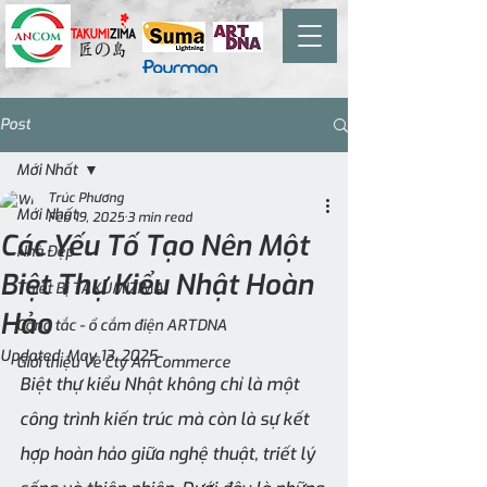
Post
Mới Nhất
Trúc Phương
Mới Nhất
Feb 19, 2025
3 min read
Các Yếu Tố Tạo Nên Một
Nhà Đẹp
Biệt Thự Kiểu Nhật Hoàn
Thiết Bị TAKUMIZIMA
Hảo
Công tắc - ổ cắm điện ARTDNA
Updated:
May 13, 2025
Giới thiệu Về Cty An Commerce
Biệt thự kiểu Nhật không chỉ là một 
công trình kiến trúc mà còn là sự kết 
hợp hoàn hảo giữa nghệ thuật, triết lý 