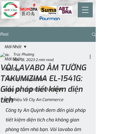
Post
Mới Nhất
Trúc Phương
Mới Nhất
Nov 18, 2023
2 min read
VÒI LAVABO ÂM TƯỜNG
Nhà Đẹp
TAKUMIZIMA EL-1541G:
Thiết Bị TAKUMIZIMA
Giải pháp tiết kiệm diện
Công tắc - ổ cắm điện ARTDNA
tích
Giới thiệu Về Cty An Commerce
Công ty An Quỳnh đem đến giải pháp 
tiết kiệm diện tích cho không gian 
phòng tắm nhà bạn. Vòi lavabo âm 