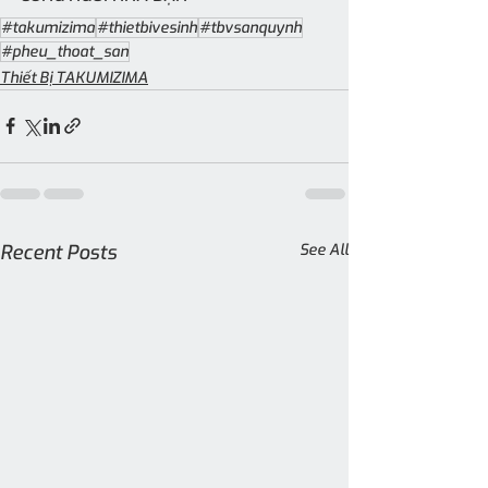
#takumizima
#thietbivesinh
#tbvsanquynh
#pheu_thoat_san
Thiết Bị TAKUMIZIMA
Recent Posts
See All