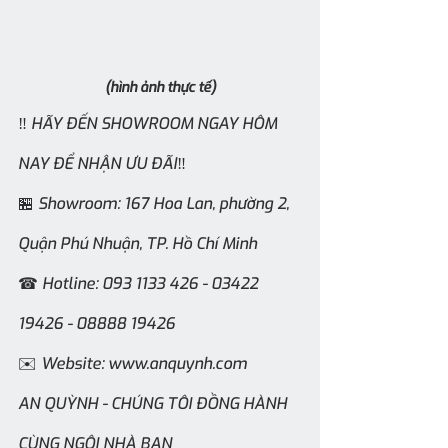
(hình ảnh thực tế)
‼️ HÃY ĐẾN SHOWROOM NGAY HÔM 
NAY ĐỂ NHẬN ƯU ĐÃI‼️
🏪 Showroom: 167 Hoa Lan, phường 2, 
Quận Phú Nhuận, TP. Hồ Chí Minh
☎ Hotline: 093 1133 426 - 03422 
19426 - 08888 19426 
✉️ Website: www.anquynh.com    
AN QUỲNH - CHÚNG TÔI ĐỒNG HÀNH 
CÙNG NGÔI NHÀ BẠN