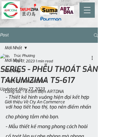
Post
Mới Nhất
Trúc Phương
Mới Nhất
Feb 17, 2023
1 min read
SERIES - PHỄU THOÁT SÀN
Nhà Đẹp
TAKUMIZIMA TS-617
Thiết Bị TAKUMIZIMA
Updated:
May 27, 2023
Công tắc - ổ cắm điện ARTDNA
- Thiết kế hình vuông hiện đại kết hợp 
Giới thiệu Về Cty An Commerce
với hoạ tiết hoa thị, tạo nên điểm nhấn 
cho phòng tắm nhà bạn.
- Mẫu thiết kế mang phong cách hoài 
cổ toát lên sự nhẹ nhàng mà phong 