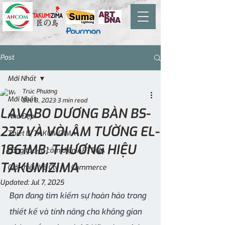
Post
Mới Nhất
Trúc Phương
Mới Nhất
Dec 8, 2023
3 min read
LAVABO DƯƠNG BÀN BS-
Nhà Đẹp
227 VÀ VÒI ÂM TƯỜNG EL-
Thiết Bị TAKUMIZIMA
1861MB: THƯƠNG HIỆU
Công tắc - ổ cắm điện ARTDNA
TAKUMIZIMA
Giới thiệu Về Cty An Commerce
Updated:
Jul 7, 2025
Bạn đang tìm kiếm sự hoàn hảo trong 
thiết kế và tính năng cho không gian 