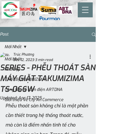
Post
Mới Nhất
Trúc Phương
Mới Nhất
Dec 12, 2023
3 min read
SERIES - PHỄU THOÁT SÀN
Nhà Đẹp
MÁY GIẶT TAKUMIZIMA
Thiết Bị TAKUMIZIMA
TS-066W
Công tắc - ổ cắm điện ARTDNA
Updated:
Apr 17, 2025
Giới thiệu Về Cty An Commerce
Phễu thoát sàn không chỉ là một phần 
cần thiết trong hệ thống thoát nước, 
mà còn là điểm nhấn tinh tế cho 