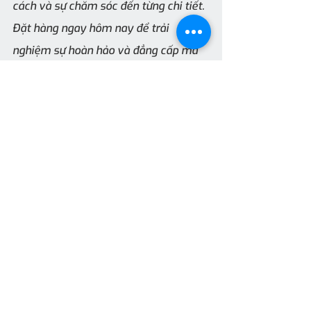
cách và sự chăm sóc đến từng chi tiết. 
Đặt hàng ngay hôm nay để trải 
nghiệm sự hoàn hảo và đẳng cấp mà 
nó mang lại!
#takumizima
#thietbivesinh
#tbvsanquynh
#pheu_thoat_san
Thiết Bị TAKUMIZIMA
Recent Posts
See All