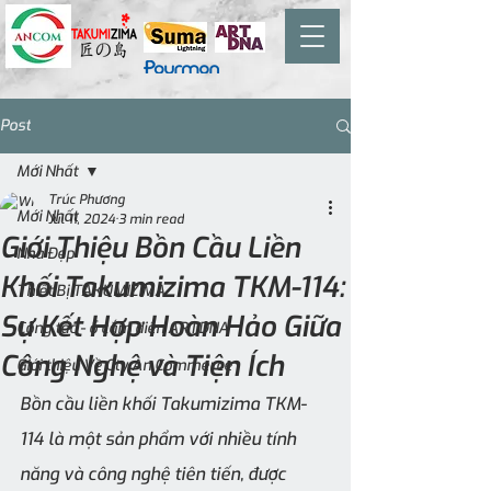
Post
Mới Nhất
Trúc Phương
Mới Nhất
Jul 11, 2024
3 min read
Giới Thiệu Bồn Cầu Liền
Nhà Đẹp
Khối Takumizima TKM-114:
Thiết Bị TAKUMIZIMA
Sự Kết Hợp Hoàn Hảo Giữa
Công tắc - ổ cắm điện ARTDNA
Công Nghệ và Tiện Ích
Giới thiệu Về Cty An Commerce
Bồn cầu liền khối Takumizima TKM-
114 là một sản phẩm với nhiều tính 
năng và công nghệ tiên tiến, được 