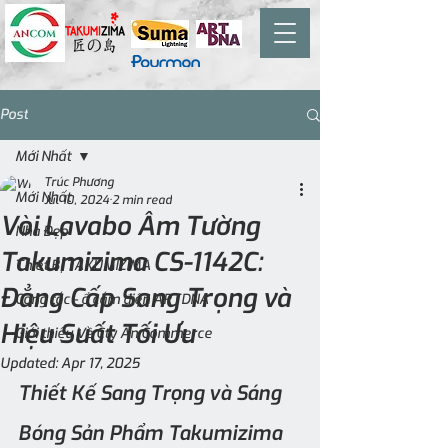
Post
Mới Nhất
Trúc Phương
Mới Nhất
Jul 10, 2024
2 min read
Vòi Lavabo Âm Tường
Nhà Đẹp
Takumizima CS-1142C:
Thiết Bị TAKUMIZIMA
Đẳng Cấp Sang Trọng và
Công tắc - ổ cắm điện ARTDNA
Hiệu Suất Tối Ưu
Giới thiệu Về Cty An Commerce
Updated:
Apr 17, 2025
Thiết Kế Sang Trọng và Sáng 
Bóng Sản Phẩm Takumizima