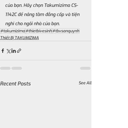
của bạn. Hãy chọn Takumizima CS-
1142C để nâng tầm đẳng cấp và tiện 
nghi cho ngôi nhà của bạn.
#takumizima
#thietbivesinh
#tbvsanquynh
Thiết Bị TAKUMIZIMA
Recent Posts
See All