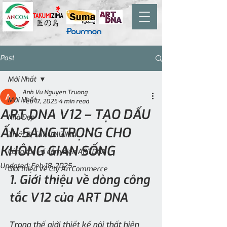
Post
Mới Nhất
Anh Vu Nguyen Truong
Mới Nhất
Feb 17, 2025
4 min read
ART DNA V12 – TẠO DẤU
Nhà Đẹp
ẤN SANG TRỌNG CHO
Thiết Bị TAKUMIZIMA
KHÔNG GIAN SỐNG
Công tắc - ổ cắm điện ARTDNA
Updated:
Feb 18, 2025
Giới thiệu Về Cty An Commerce
1. Giới thiệu về dòng công 
tắc V12 của ART DNA
Trong thế giới thiết kế nội thất hiện 