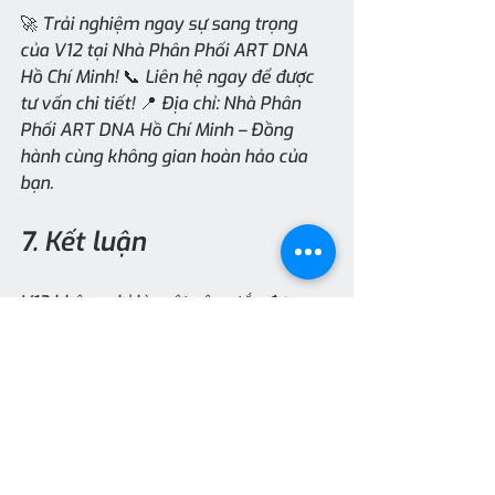
🚀 Trải nghiệm ngay sự sang trọng 
của V12 tại Nhà Phân Phối ART DNA 
Hồ Chí Minh! 📞 Liên hệ ngay để được 
tư vấn chi tiết! 📍 Địa chỉ: Nhà Phân 
Phối ART DNA Hồ Chí Minh – Đồng 
hành cùng không gian hoàn hảo của 
bạn.
7. Kết luận
V12 không chỉ là một công tắc đơn 
thuần mà là một sự lựa chọn hoàn hảo 
cho những ai muốn nâng tầm không 
gian sống. Với thiết kế sang trọng, 
công nghệ tiên tiến và tính năng hiện 
đại, dòng công tắc này mang đến sự 
khác biệt, giúp bạn tận hưởng một 
cuộc sống tiện nghi và an toàn hơn. 