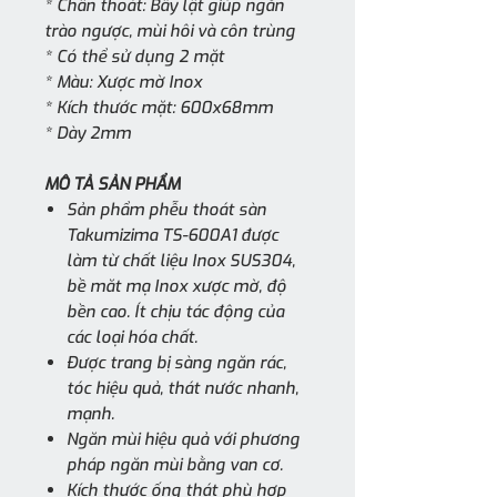
* Chân thoát: Bẫy lật giúp ngăn
trào ngược, mùi hôi và côn trùng
* Có thể sử dụng 2 mặt
* Màu: Xược mờ Inox
* Kích thước mặt: 600x68mm
* Dày 2mm
MÔ TẢ SẢN PHẨM
Sản phẩm phễu thoát sàn
Takumizima TS-600A1 được
làm từ chất liệu Inox SUS304,
bề măt mạ Inox xược mờ, độ
bền cao. Ít chịu tác động của
các loại hóa chất.
Được trang bị sàng ngăn rác,
tóc hiệu quả, thát nước nhanh,
mạnh.
Ngăn mùi hiệu quả với phương
pháp ngăn mùi bằng van cơ.
Kích thước ống thát phù hợp