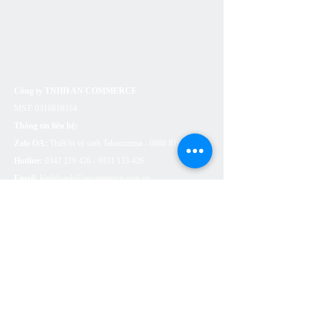
Công ty TNHH AN COMMERCE
MST:
0316810314
Thông tin liên hệ:
Zalo OA:
Thiết bị vệ sinh Takumizima -
0888 819 426
Hotline:
0342 219 426 - 0931 133
426
Email:
kinhdoanh@ancommerce.com.vn
Showroom - Văn Phòng:
167 Hoa Lan, P. Cầu Kiệu, TP.
Hồ Chí Minh
SẢN PHẨM
BỒN CẦU VỆ SINH
SEN VÒI