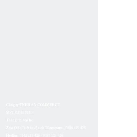
Công ty TNHH AN COMMERCE
MST:
0316810314
Thông tin liên hệ:
Zalo OA:
Thiết bị vệ sinh Takumizima -
0888 819 426
Hotline:
0342 219 426 - 0931 133
426