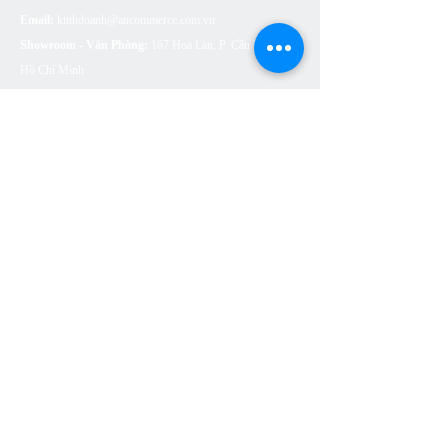
Email:
kinhdoanh@ancommerce.com.vn
Showroom - Văn Phòng:
167 Hoa Lan, P. Cầu Kiệu, TP.
Hồ Chí Minh
SẢN PHẨM
BỒN CẦU VỆ SINH
SEN VÒI
CHẬU RỬA (LAVABO)
BỒN TẮM
PHỤ KIỆN NHÀ TẮM
THOÁT SÀN
CÔNG TẮC Ổ CẮM ARTDNA
ĐÈN LED SUMA LIGHTING