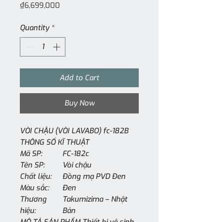
Price
₫6,699,000
Quantity
*
Add to Cart
Buy Now
VÒI CHẬU (VÒI LAVABO) fc-182B
THÔNG SỐ KĨ THUẬT
Mã SP:
FC-182c
Tên SP:
Vòi chậu
Chất liệu:
Đồng mạ PVD Đen
Màu sắc:
Đen
Thương
Takumizima – Nhật
hiệu:
Bản
MÔ TẢ SẢN PHẨM Thiết bị vệ sinh