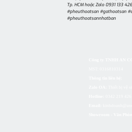
Tp. HCM hoặc Zalo 0931 133 426
#pheuthoatsan #gathoatsan #
#pheuthoatsannhatban
Công ty TNHH AN
MST: 0316810314
Thông tin liên hệ:
Zalo OA:
Thiết bị vệ 
Hotline:
0342 219 42
Email:
kinhdoanh@an
Showroom - Văn Phòn