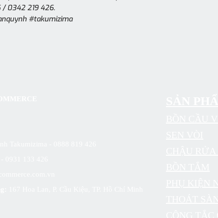
 / 0342 219 426.
anquynh #takumizima
SẢN PH
 COMMERCE
BỒN CẦU V
SEN VÒI
sinh Takumizima - 0888 819 426
CHẬU RỬA 
6 - 0931 133 426
BỒN TẮM
commerce.com.vn
PHỤ KIỆN 
g:
167 Hoa Lan, P. Cầu Kiệu, TP. Hồ Chí Minh
THOÁT SÀ
CÔNG TẮC