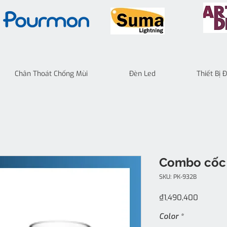
Chân Thoát Chống Mùi
Đèn Led
Thiết Bị
Combo cốc 
SKU: PK-932B
Price
₫1,490,400
Color
*