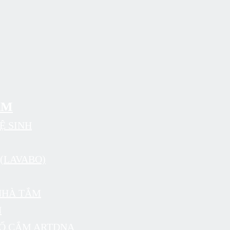
ẨM
Ệ SINH
(LAVABO)
NHÀ TẮM
N
 Ổ CẮM ARTDNA