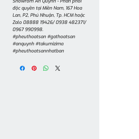
Showrom An Quỳnh - Phân phối
độc quyền tại Miền Nam, 167 Hoa
Lan, P2, Phú Nhuận, Tp. HCM hoặc
Zalo 08888 19426/ 0938 482371/
0967 990998.
#pheuthoatsan #gathoatsan
#anquynh #takumizima
#pheuthoatsannhatban