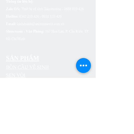
Thông tin liên hệ:
Zalo OA:
Thiết bị vệ sinh Takumizima -
0888 819 426
Hotline:
0342 219 426 - 0931 133
426
Email:
kinhdoanh@ancommerce.com.vn
Showroom - Văn Phòng:
167 Hoa Lan, P. Cầu Kiệu, TP.
Hồ Chí Minh
SẢN PHẨM
BỒN CẦU VỆ SINH
SEN VÒI
CHẬU RỬA (LAVABO)
BỒN TẮM
PHỤ KIỆN NHÀ TẮM
THOÁT SÀN
CÔNG TẮC Ổ CẮM ARTDNA
ĐÈN LED SUMA LIGHTING