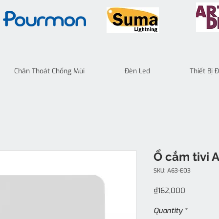
Chân Thoát Chống Mùi
Đèn Led
Thiết Bị
Ổ cắm tivi 
SKU: A63-E03
Price
₫162,000
Quantity
*