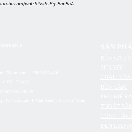
.youtube.com/watch?v=hs8gs5hn5oA
SẢN PH
 COMMERCE
BỒN CẦU V
SEN VÒI
sinh Takumizima - 0888 819 426
CHẬU RỬA 
6 - 0931 133 426
BỒN TẮM
commerce.com.vn
PHỤ KIỆN 
g:
167 Hoa Lan, P. Cầu Kiệu, TP. Hồ Chí Minh
THOÁT SÀ
CÔNG TẮC
ĐÈN LED S