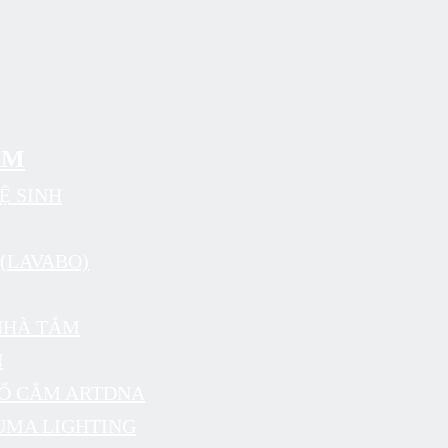
ẨM
Ệ SINH
(LAVABO)
NHÀ TẮM
N
 Ổ CẮM ARTDNA
UMA LIGHTING