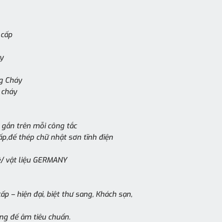
 cấp
y
g Cháy
 cháy
gắn trên mỗi công tắc
ấp,đế thép chữ nhật sơn tĩnh điện
/ vật liệu GERMANY
ấp – hiện đại, biệt thư sang, Khách sạn,
g đế âm tiêu chuẩn.