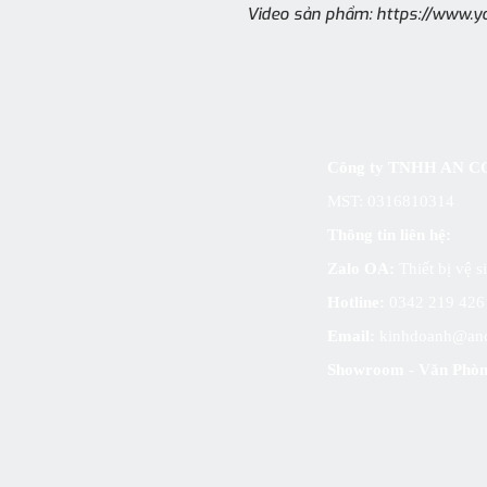
Video sản phẩm: https://www
Công ty TNHH AN
MST: 0316810314
Thông tin liên hệ:
Zalo OA:
Thiết bị vệ 
Hotline:
0342 219 42
Email:
kinhdoanh@an
Showroom - Văn Phòn