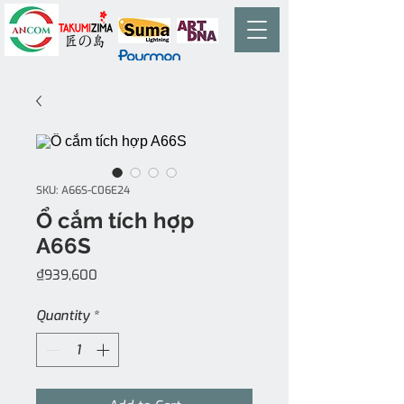
SKU: A66S-C06E24
Ổ cắm tích hợp
A66S
Price
₫939,600
Quantity
*