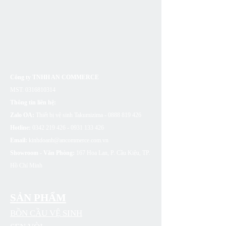
Công ty TNHH AN COMMERCE
MST:
0316810314
Thông tin liên hệ:
Zalo OA:
Thiết bị vệ sinh Takumizima -
0888 819 426
Hotline:
0342 219 426 - 0931 133
426
Email:
kinhdoanh@ancommerce.com.vn
Showroom - Văn Phòng:
167 Hoa Lan, P. Cầu Kiệu, TP.
Hồ Chí Minh
SẢN PHẨM
BỒN CẦU VỆ SINH