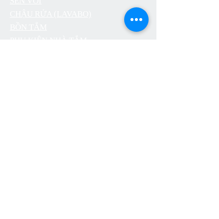
SEN VÒI
CHẬU RỬA (LAVABO)
BỒN TẮM
PHỤ KIỆN NHÀ TẮM
THOÁT SÀN
CÔNG TẮC Ổ CẮM ARTDNA
ĐÈN LED SUMA LIGHTING