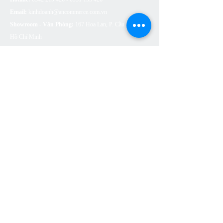
Email:
kinhdoanh@ancommerce.com.vn
Showroom - Văn Phòng:
167 Hoa Lan, P. Cầu Kiệu, TP.
Hồ Chí Minh
SẢN PHẨM
BỒN CẦU VỆ SINH
SEN VÒI
CHẬU RỬA (LAVABO)
BỒN TẮM
PHỤ KIỆN NHÀ TẮM
THOÁT SÀN
CÔNG TẮC Ổ CẮM ARTDNA
ĐÈN LED SUMA LIGHTING