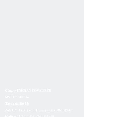
Công ty TNHH AN COMMERCE
MST:
0316810314
Thông tin liên hệ:
Zalo OA:
Thiết bị vệ sinh Takumizima -
0888 819 426
Hotline:
0342 219 426 - 0931 133
426