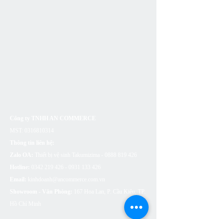
Công ty TNHH AN COMMERCE
MST:
0316810314
Thông tin liên hệ:
Zalo OA:
Thiết bị vệ sinh Takumizima -
0888 819 426
Hotline:
0342 219 426 - 0931 133
426
Email:
kinhdoanh@ancommerce.com.vn
Showroom - Văn Phòng:
167 Hoa Lan, P. Cầu Kiệu, TP.
Hồ Chí Minh