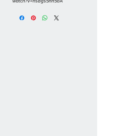
watch?v=hs8gs5hn5oA