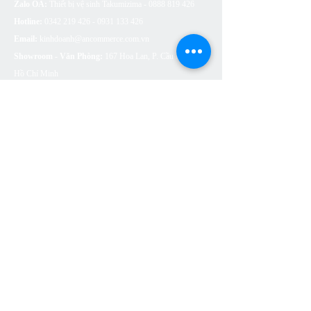
Zalo OA:
Thiết bị vệ sinh Takumizima -
0888 819 426
Hotline:
0342 219 426 - 0931 133
426
Email:
kinhdoanh@ancommerce.com.vn
Showroom - Văn Phòng:
167 Hoa Lan, P. Cầu Kiệu, TP.
Hồ Chí Minh
SẢN PHẨM
BỒN CẦU VỆ SINH
SEN VÒI
CHẬU RỬA (LAVABO)
BỒN TẮM
PHỤ KIỆN NHÀ TẮM
THOÁT SÀN
CÔNG TẮC Ổ CẮM ARTDNA
ĐÈN LED SUMA LIGHTING