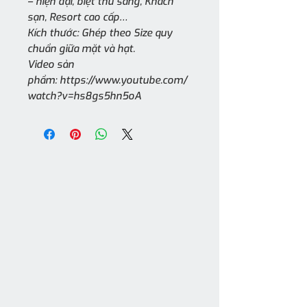
– hiện đại, biệt thư sang, Khách
sạn, Resort cao cấp…
Kích thước: Ghép theo Size quy
chuẩn giữa mặt và hạt.
Video sản
phẩm: https://www.youtube.com/
watch?v=hs8gs5hn5oA