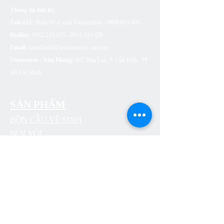
Thông tin liên hệ:
Zalo OA:
Thiết bị vệ sinh Takumizima -
0888 819 426
Hotline:
0342 219 426 - 0931 133
426
Email:
kinhdoanh@ancommerce.com.vn
Showroom - Văn Phòng:
167 Hoa Lan, P. Cầu Kiệu, TP.
Hồ Chí Minh
SẢN PHẨM
BỒN CẦU VỆ SINH
SEN VÒI
CHẬU RỬA (LAVABO)
BỒN TẮM
PHỤ KIỆN NHÀ TẮM
THOÁT SÀN
CÔNG TẮC Ổ CẮM ARTDNA
ĐÈN LED SUMA LIGHTING