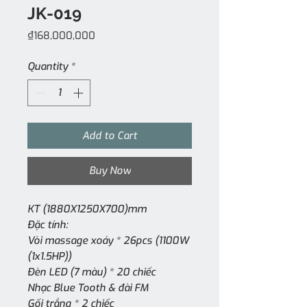
JK-019
Price
₫168,000,000
Quantity
*
Add to Cart
Buy Now
KT (1880X1250X700)mm
Đặc tính:
Vòi massage xoáy * 26pcs (1100W
(1x1.5HP))
Đèn LED (7 màu) * 20 chiếc
Nhạc Blue Tooth & đài FM
Gối trắng * 2 chiếc