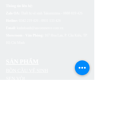
Thông tin liên hệ:
Zalo OA:
Thiết bị vệ sinh Takumizima -
0888 819 426
Hotline:
0342 219 426 - 0931 133
426
Email:
kinhdoanh@ancommerce.com.vn
Showroom - Văn Phòng:
167 Hoa Lan, P. Cầu Kiệu, TP.
Hồ Chí Minh
SẢN PHẨM
BỒN CẦU VỆ SINH
SEN VÒI
CHẬU RỬA (LAVABO)
BỒN TẮM
PHỤ KIỆN NHÀ TẮM
THOÁT SÀN
CÔNG TẮC Ổ CẮM ARTDNA
ĐÈN LED SUMA LIGHTING