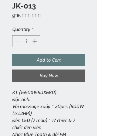
JK-013
Price
₫116,000,000
Quantity
*
Add to Cart
Buy Now
KT (1550X1550X680)
Đặc tính:
Vòi massage xoáy * 20pcs (900W
(1x1.2HP))
Đèn LED (7 màu) * 17 chiếc & 7
chiếc đèn viền
Nhạc Blue Tooth & đài FM