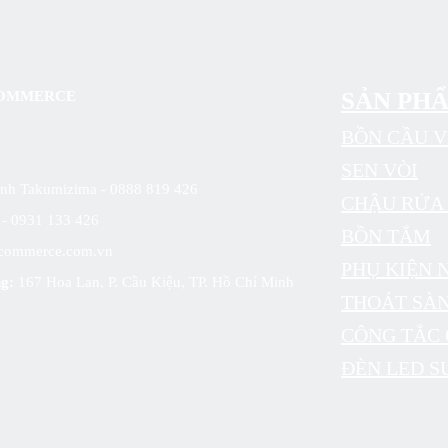
SẢN PH
 COMMERCE
BỒN CẦU V
SEN VÒI
sinh Takumizima - 0888 819 426
CHẬU RỬA 
6 - 0931 133 426
BỒN TẮM
commerce.com.vn
PHỤ KIỆN 
g:
167 Hoa Lan, P. Cầu Kiệu, TP. Hồ Chí Minh
THOÁT SÀ
CÔNG TẮC
ĐÈN LED S