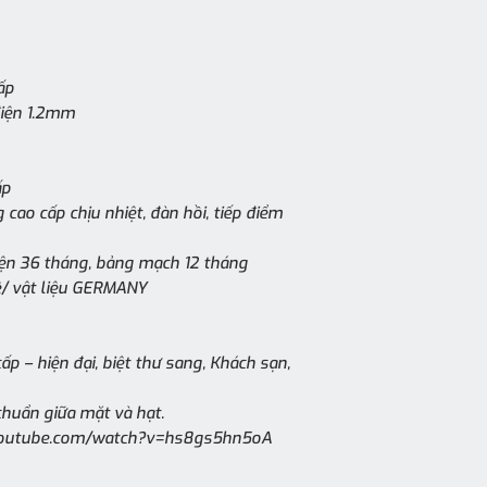
ấp
điện 1.2mm
ấp
 cao cấp chịu nhiệt, đàn hồi, tiếp điểm
điện 36 tháng, bảng mạch 12 tháng
/ vật liệu GERMANY
ấp – hiện đại, biệt thư sang, Khách sạn,
chuẩn giữa mặt và hạt.
.youtube.com/watch?v=hs8gs5hn5oA