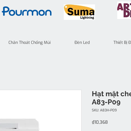
Chân Thoát Chống Mùi
Đèn Led
Thiết Bị
Hạt mặt che
A83-P09
SKU: A83H-P09
Price
₫10,368