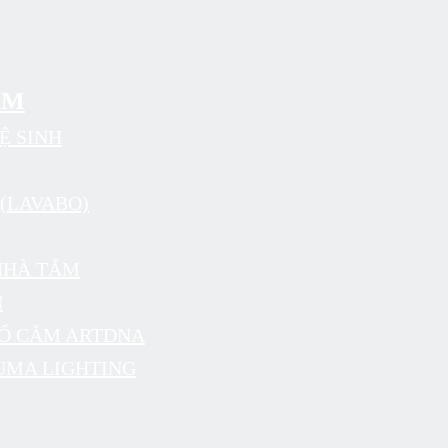
ẨM
Ệ SINH
(LAVABO)
NHÀ TẮM
N
 Ổ CẮM ARTDNA
UMA LIGHTING