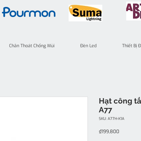
Chân Thoát Chống Mùi
Đèn Led
Thiết Bị
Hạt công tắ
A77
SKU: A77H-K1A
Price
₫199,800