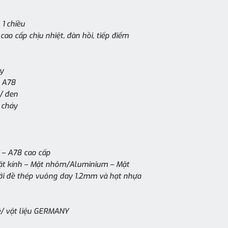
 1 chiều
ao cấp chịu nhiệt, đàn hồi, tiếp điểm
y
- A78
/ đen
 cháy
– A78 cao cấp
Mặt kính – Mặt nhôm/Aluminium – Mặt
i đề thép vuông day 1.2mm và hạt nhựa
/ vật liệu GERMANY