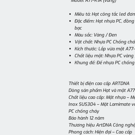
Model A77-K1A (vàng)
Miêu tả: Hạt công tắc led đơn
Đặc điểm: Hạt nhựa PC, đồng c
bạc
Màu sắc: Vàng / Đen
Vật chất: Nhựa PC Chống chá
Kích thước: Lắp vừa mặt A77
Chất liệu mặt: Nhựa PC vàng 
Khung đế: Đế nhựa PC chống
Thiết bị điện cao cấp ARTDNA
Dòng sản phẩm Hạt và mặt A77 
Chất liệu cao cấp: Mặt nhựa – 
Inox SUS304 – Mặt Lamimate vớ
PC chống cháy
Bảo hành 12 năm
Thương hiệu ArtDNA Công nghệ
Phong cách: Hiện đại – Cao cấp