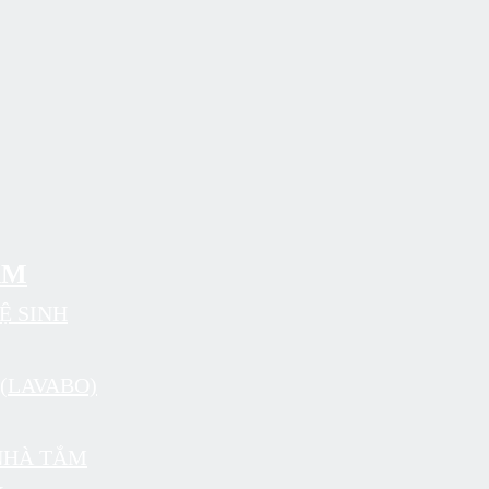
ẨM
Ệ SINH
(LAVABO)
NHÀ TẮM