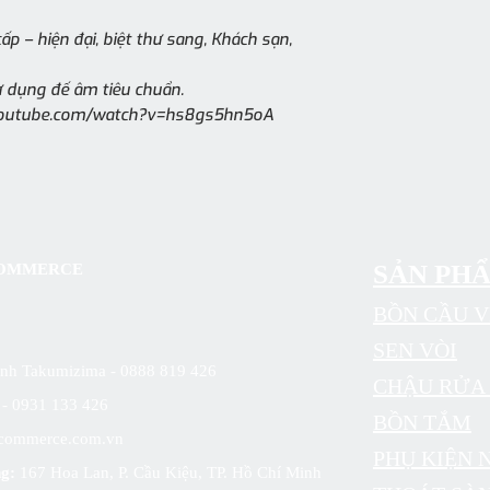
ấp – hiện đại, biệt thư sang, Khách sạn,
 dụng đế âm tiêu chuẩn.
.youtube.com/watch?v=hs8gs5hn5oA
SẢN PH
 COMMERCE
BỒN CẦU V
SEN VÒI
sinh Takumizima - 0888 819 426
CHẬU RỬA 
6 - 0931 133 426
BỒN TẮM
commerce.com.vn
PHỤ KIỆN 
g:
167 Hoa Lan, P. Cầu Kiệu, TP. Hồ Chí Minh