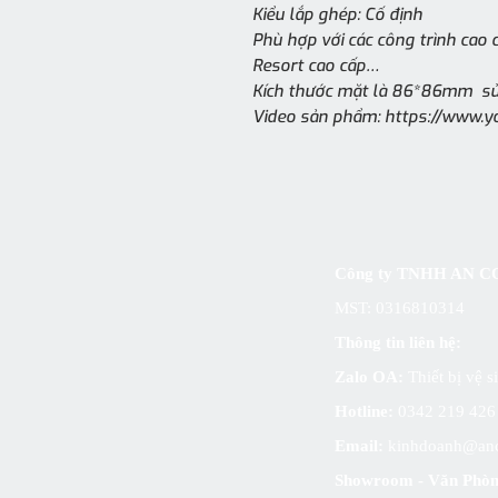
Kiểu lắp ghép: Cố định
Phù hợp với các công trình cao c
Resort cao cấp…
Kích thước mặt là 86*86mm sử
Video sản phẩm: https://www
Công ty TNHH AN
MST: 0316810314
Thông tin liên hệ:
Zalo OA:
Thiết bị vệ 
Hotline:
0342 219 42
Email:
kinhdoanh@an
Showroom - Văn Phòn