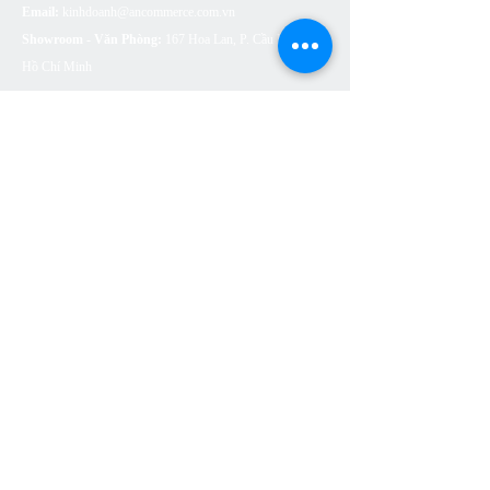
Email:
kinhdoanh@ancommerce.com.vn
Showroom - Văn Phòng:
167 Hoa Lan, P. Cầu Kiệu, TP.
Hồ Chí Minh
SẢN PHẨM
BỒN CẦU VỆ SINH
SEN VÒI
CHẬU RỬA (LAVABO)
BỒN TẮM
PHỤ KIỆN NHÀ TẮM
THOÁT SÀN
CÔNG TẮC Ổ CẮM ARTDNA
ĐÈN LED SUMA LIGHTING