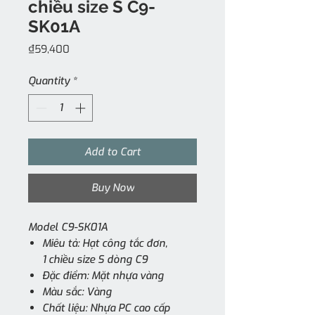
chiều size S C9-
SK01A
Price
₫59,400
Quantity
*
Add to Cart
Buy Now
Model C9-SK01A
Miêu tả: Hạt công tắc đơn,
1 chiều size S dòng C9
Đặc điểm: Mặt nhựa vàng
Màu sắc: Vàng
Chất liệu: Nhựa PC cao cấp