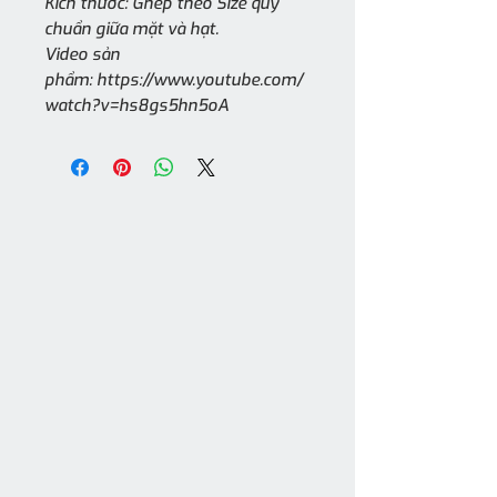
Kích thước: Ghép theo Size quy
chuẩn giữa mặt và hạt.
Video sản
phẩm: https://www.youtube.com/
watch?v=hs8gs5hn5oA