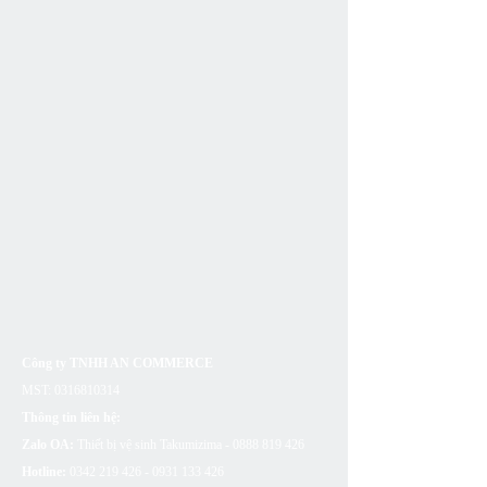
Công ty TNHH AN COMMERCE
MST:
0316810314
Thông tin liên hệ:
Zalo OA:
Thiết bị vệ sinh Takumizima -
0888 819 426
Hotline:
0342 219 426 - 0931 133
426