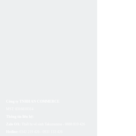
Công ty TNHH AN COMMERCE
MST:
0316810314
Thông tin liên hệ:
Zalo OA:
Thiết bị vệ sinh Takumizima -
0888 819 426
Hotline:
0342 219 426 - 0931 133
426