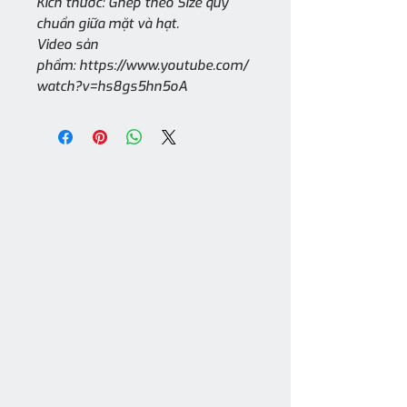
Kích thước: Ghép theo Size quy
chuẩn giữa mặt và hạt.
Video sản
phẩm: https://www.youtube.com/
watch?v=hs8gs5hn5oA