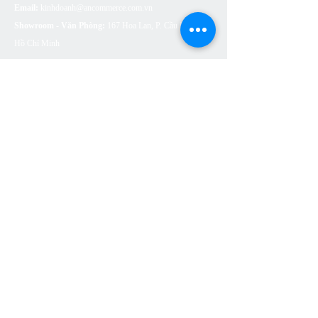
Email:
kinhdoanh@ancommerce.com.vn
Showroom - Văn Phòng:
167 Hoa Lan, P. Cầu Kiệu, TP.
Hồ Chí Minh
SẢN PHẨM
BỒN CẦU VỆ SINH
SEN VÒI
CHẬU RỬA (LAVABO)
BỒN TẮM
PHỤ KIỆN NHÀ TẮM
THOÁT SÀN
CÔNG TẮC Ổ CẮM ARTDNA
ĐÈN LED SUMA LIGHTING