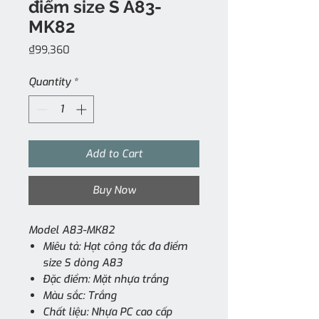
điểm size S A83-
MK82
Price
₫99,360
Quantity
*
Add to Cart
Buy Now
Model A83-MK82
Miêu tả: Hạt công tắc đa điểm
size S dòng A83
Đặc điểm: Mặt nhựa trắng
Màu sắc: Trắng
Chất liệu: Nhựa PC cao cấp