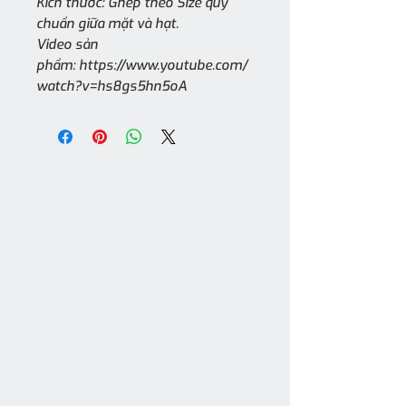
Kích thước: Ghép theo Size quy
chuẩn giữa mặt và hạt.
Video sản
phẩm: https://www.youtube.com/
watch?v=hs8gs5hn5oA