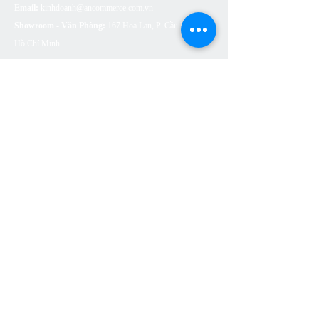
Email:
kinhdoanh@ancommerce.com.vn
Showroom - Văn Phòng:
167 Hoa Lan, P. Cầu Kiệu, TP.
Hồ Chí Minh
SẢN PHẨM
BỒN CẦU VỆ SINH
SEN VÒI
CHẬU RỬA (LAVABO)
BỒN TẮM
PHỤ KIỆN NHÀ TẮM
THOÁT SÀN
CÔNG TẮC Ổ CẮM ARTDNA
ĐÈN LED SUMA LIGHTING