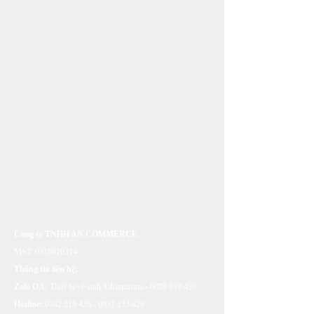
Công ty TNHH AN COMMERCE
MST:
0316810314
Thông tin liên hệ:
Zalo OA:
Thiết bị vệ sinh Takumizima -
0888 819 426
Hotline:
0342 219 426 - 0931 133
426