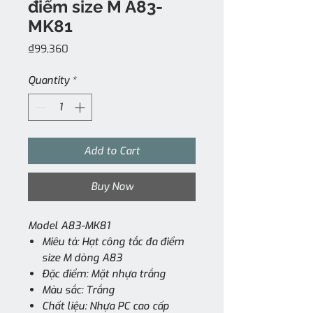
điểm size M A83-
MK81
Price
₫99,360
Quantity
*
Add to Cart
Buy Now
Model A83-MK81
Miêu tả: Hạt công tắc đa điểm
size M dòng A83
Đặc điểm: Mặt nhựa trắng
Màu sắc: Trắng
Chất liệu: Nhựa PC cao cấp