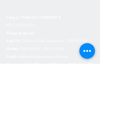
Công ty TNHH AN COMMERCE
MST:
0316810314
Thông tin liên hệ:
Zalo OA:
Thiết bị vệ sinh Takumizima -
0888 819 426
Hotline:
0342 219 426 - 0931 133
426
Email:
kinhdoanh@ancommerce.com.vn
Showroom - Văn Phòng:
167 Hoa Lan, P. Cầu Kiệu, TP.
Hồ Chí Minh
SẢN PHẨM
BỒN CẦU VỆ SINH
SEN VÒI
CHẬU RỬA (LAVABO)
BỒN TẮM
PHỤ KIỆN NHÀ TẮM