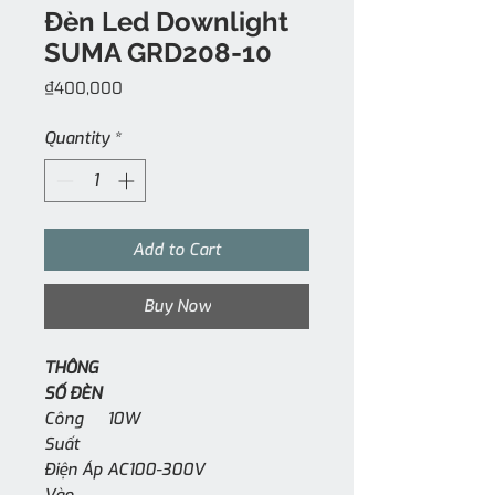
Đèn Led Downlight
SUMA GRD208-10
Price
₫400,000
Quantity
*
Add to Cart
Buy Now
THÔNG
SỐ ĐÈN
Công
10W
Suất
Điện Áp
AC100-300V
Vào