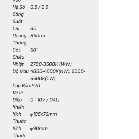
Hệ Số
0.5 / 0.9
Công
Suất
CRI
80
Quang
850lm
Thông
Góc
60°
Chiếu
Nhiệt
2700-3500K (WW),
Độ Màu
4000-4500K(NW), 6000-
6500K(CW)
Cấp Bảo
IP20
Vệ IP
Điều
0 - 10V / DALI
Khiển
Kích
φ105x76mm
Thước
Kích
φ90mm
Thước