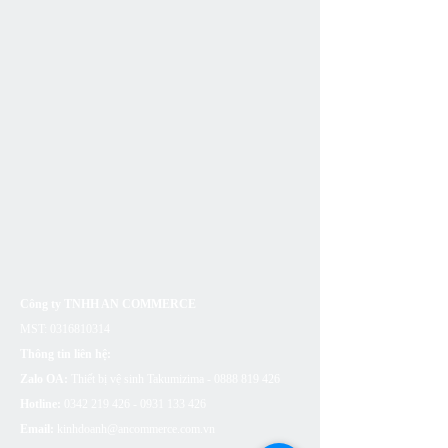
Công ty TNHH AN COMMERCE
MST:
0316810314
Thông tin liên hệ:
Zalo OA:
Thiết bị vệ sinh Takumizima -
0888 819 426
Hotline:
0342 219 426 - 0931 133
426
Email:
kinhdoanh@ancommerce.com.vn