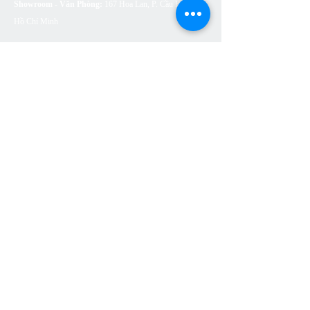
Showroom - Văn Phòng:
167 Hoa Lan, P. Cầu Kiệu, TP.
Hồ Chí Minh
SẢN PHẨM
BỒN CẦU VỆ SINH
SEN VÒI
CHẬU RỬA (LAVABO)
BỒN TẮM
PHỤ KIỆN NHÀ TẮM
THOÁT SÀN
CÔNG TẮC Ổ CẮM ARTDNA
ĐÈN LED SUMA LIGHTING