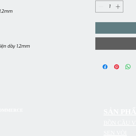
 1.2mm
điện dầy 1.2mm
SẢN PH
 COMMERCE
BỒN CẦU V
SEN VÒI