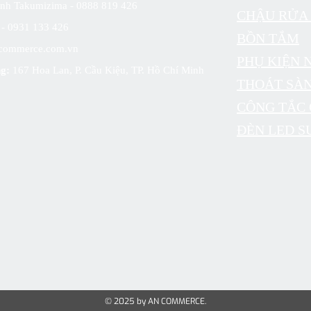
sinh Takumizima - 0888 819 426
CHẬU RỬA 
6 - 0931 133 426
BỒN TẮM
commerce.com.vn
PHỤ KIỆN 
g:
167 Hoa Lan, P. Cầu Kiệu, TP. Hồ Chí Minh
THOÁT SÀ
CÔNG TẮC
ĐÈN LED S
© 2025 by AN COMMERCE.