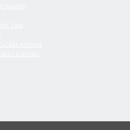
(LAVABO)
NHÀ TẮM
N
 Ổ CẮM ARTDNA
UMA LIGHTING