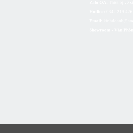
Zalo OA:
Thiết bị vệ 
Hotline:
0342 219 42
Email:
kinhdoanh@an
Showroom - Văn Phòn