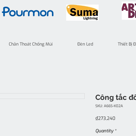
Chân Thoát Chống Mùi
Đèn Led
Thiết Bị
Công tắc đô
SKU: A66S-K02A
Price
₫273,240
Quantity
*