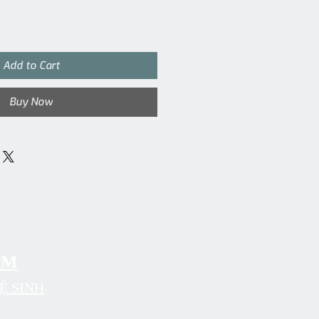
Add to Cart
Buy Now
ẨM
Ệ SINH