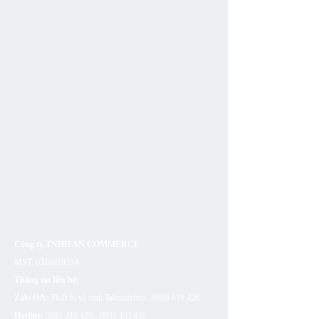
Công ty TNHH AN COMMERCE
MST:
0316810314
Thông tin liên hệ:
Zalo OA:
Thiết bị vệ sinh Takumizima -
0888 819 426
Hotline:
0342 219 426 - 0931 133
426