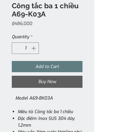
Công tắc ba 1 chiều
A69-K03A
Price
₫486,000
Quantity
*
Add to Cart
Buy Now
Model A69-BK03A
Miêu tả: Công tắc ba 1 chiều
Đặc điểm: Inox SUS 304 dày
1.2mm
Màu sắc: Xám xước Hairline phủ