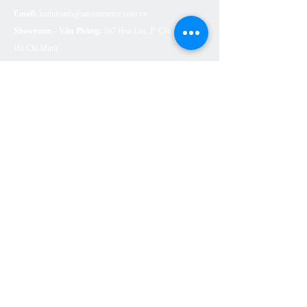
Email:
kinhdoanh@ancommerce.com.vn
Showroom - Văn Phòng:
167 Hoa Lan, P. Cầu Kiệu, TP.
Hồ Chí Minh
SẢN PHẨM
BỒN CẦU VỆ SINH
SEN VÒI
CHẬU RỬA (LAVABO)
BỒN TẮM
PHỤ KIỆN NHÀ TẮM
THOÁT SÀN
CÔNG TẮC Ổ CẮM ARTDNA
ĐÈN LED SUMA LIGHTING