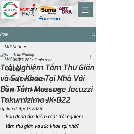
Post
Mới Nhất
Trúc Phương
Mới Nhất
May 7, 2024
2 min read
Trải Nghiệm Tắm Thư Giãn
Nhà Đẹp
và Sức Khỏe Tại Nhà Với
Thiết Bị TAKUMIZIMA
Bồn Tắm Massage Jacuzzi
Công tắc - ổ cắm điện ARTDNA
Takumizima JK-022
Giới thiệu Về Cty An Commerce
Updated:
Apr 17, 2025
Bạn đang tìm kiếm một trải nghiệm 
tắm thư giãn và sức khỏe tại nhà? 