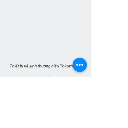
Thiết bị vệ sinh thương hiệu Takumizima
Nếu bạn đang tìm kiếm một phong 
cách phòng tắm hiện đại, gọn gàng 
nhưng vẫn thể hiện cá tính rõ nét, 
Takumizima màu đen mờ
 chính là lựa 
chọn đáng cân nhắc.
#takumizima
#thietbivesinh