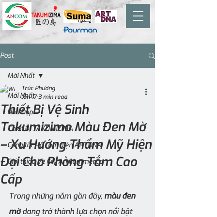
Post
Mới Nhất
Trúc Phương
Mới Nhất
Jan 17
3 min read
Thiết Bị Vệ Sinh
Nhà Đẹp
Takumizima Màu Đen Mờ
Thiết Bị TAKUMIZIMA
– Xu Hướng Thẩm Mỹ Hiện
Công tắc - ổ cắm điện ARTDNA
Đại Cho Phòng Tắm Cao
Giới thiệu Về Cty An Commerce
Cấp
Trong những năm gần đây, 
màu đen 
mờ
 đang trở thành lựa chọn nổi bật 