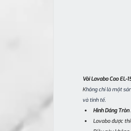
Vòi Lavabo Cao EL-1
K
hông chỉ là một sả
và tinh tế.
Hình Dáng Tròn
Lavabo được thi