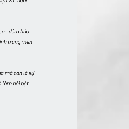
ện và thoải 
 còn đảm bảo 
ình trạng men 
ã mà còn là sự 
 làm nổi bật 