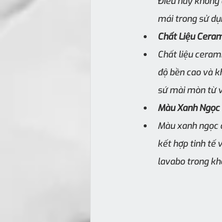
Điều này không 
mái trong sử dụ
Chất Liệu Ceram
Chất liệu ceram
độ bền cao và k
sứ mài mòn từ v
Màu Xanh Ngọc 
Màu xanh ngọc c
kết hợp tinh tế
lavabo trong kh