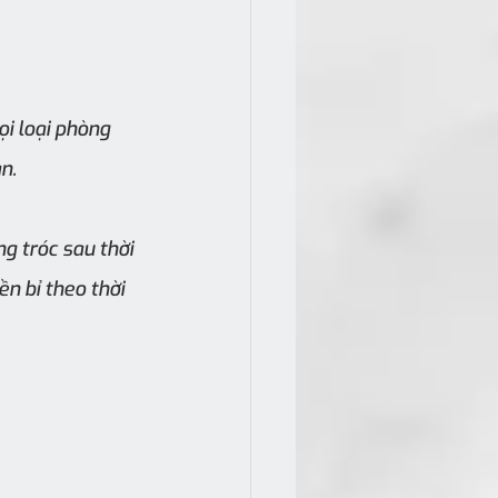
i loại phòng 
n.
g tróc sau thời 
n bỉ theo thời 