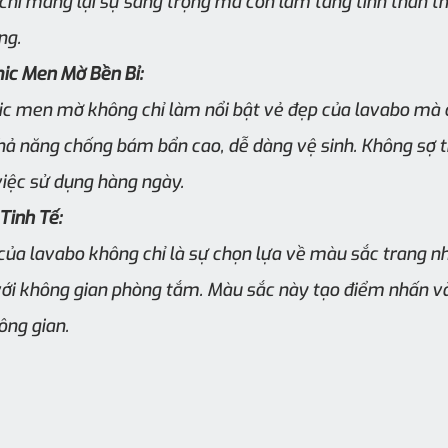
chỉ mang lại sự sang trọng mà còn làm tăng tính thân thi
ng.
ic Men Mờ Bền Bỉ:
ic men mờ không chỉ làm nổi bật vẻ đẹp của lavabo mà
hả năng chống bám bẩn cao, dễ dàng vệ sinh. Không sợ t
iệc sử dụng hàng ngày.
Tinh Tế:
ủa lavabo không chỉ là sự chọn lựa về màu sắc trang nh
 với không gian phòng tắm. Màu sắc này tạo điểm nhấn và
ông gian.