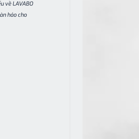
iểu về LAVABO 
n hảo cho 